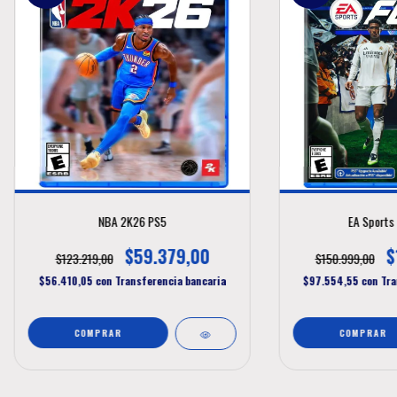
NBA 2K26 PS5
EA Sports
$59.379,00
$
$123.219,00
$150.999,00
$56.410,05
con
Transferencia bancaria
$97.554,55
con
Tra