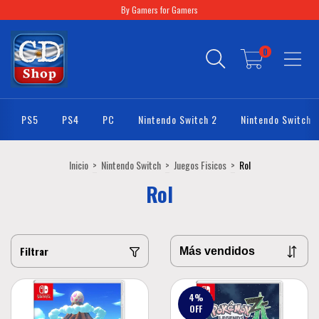
By Gamers for Gamers
0
PS5
PS4
PC
Nintendo Switch 2
Nintendo Switch
Inicio
>
Nintendo Switch
>
Juegos Fisicos
>
Rol
Rol
Filtrar
4
%
OFF