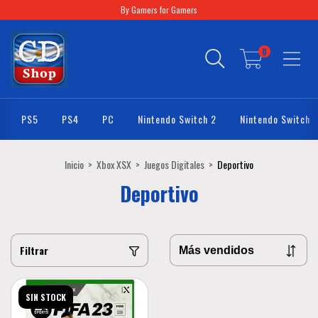
By Gamers for Gamers
0
PS5
PS4
PC
Nintendo Switch 2
Nintendo Switch
Inicio
>
Xbox XSX
>
Juegos Digitales
>
Deportivo
Deportivo
Filtrar
SIN STOCK