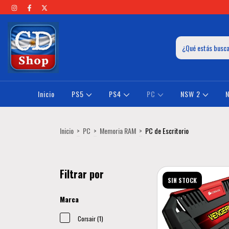
Inicio
PS5
PS4
PC
NSW 2
Inicio
>
PC
>
Memoria RAM
>
PC de Escritorio
Filtrar por
SIN STOCK
Marca
Corsair (1)