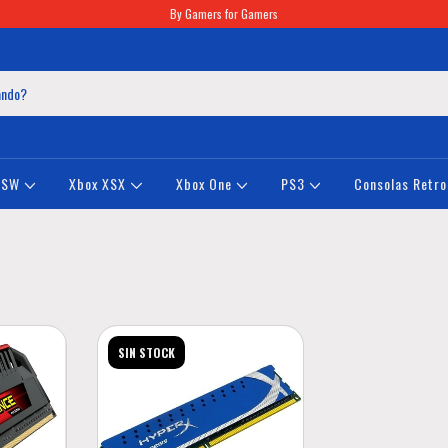
By Gamers for Gamers
NSW
Xbox XSX
Xbox One
PS3
Consolas Retro
SIN STOCK