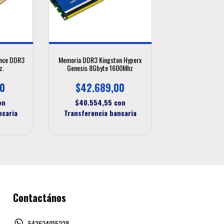
ance DDR3
Memoria DDR3 Kingston Hyperx
z.
Genesis 8Gbyte 1600Mhz
00
$42.689,00
on
$40.554,55
con
ncaria
Transferencia bancaria
Contactános
543624015228