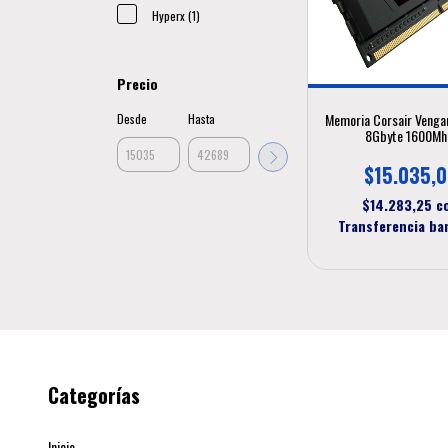
Hyperx (1)
Precio
Memoria Corsair Veng
Desde
Hasta
8Gbyte 1600Mh
$15.035,
$14.283,25
c
Transferencia ba
Categorías
Inicio