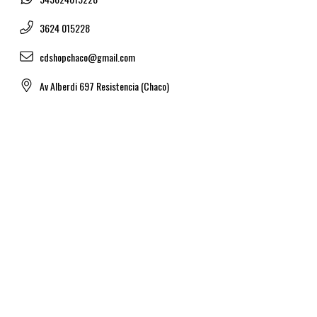
3624 015228
cdshopchaco@gmail.com
Av Alberdi 697 Resistencia (Chaco)