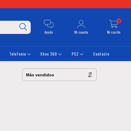
0
Ayuda
Mi cuenta
Mi carrito
Telefonia
Xbox 360
PS2
Contacto