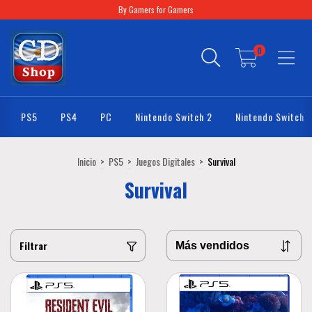
By Gamers for Gamers
0
PS5
PS4
PC
Nintendo Switch 2
Nintendo Switch
Inicio
>
PS5
>
Juegos Digitales
>
Survival
Survival
Filtrar