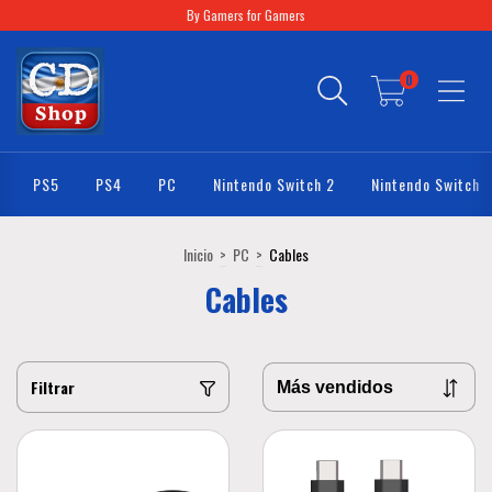
By Gamers for Gamers
0
PS5
PS4
PC
Nintendo Switch 2
Nintendo Switch
Inicio
>
PC
>
Cables
Cables
Filtrar