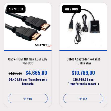
SIN STOCK
SIN STOCK
Cable HDMI Netmak 1.5M 2.0V
Cable Adaptador Noganet
NM-C98
HDMI a VGA
$4.665,00
$10.789,00
$4.835,00
$4.431,75
con
Transferencia
$10.249,55
con
bancaria
Transferencia bancaria
VER
VER