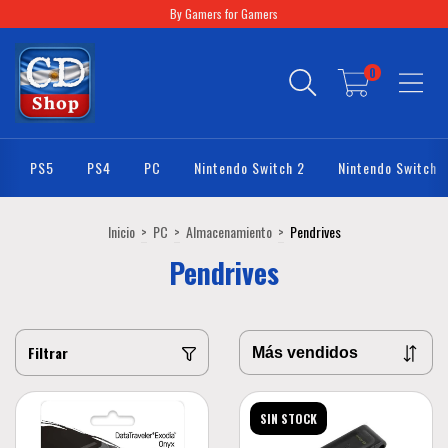
By Gamers for Gamers
0
PS5
PS4
PC
Nintendo Switch 2
Nintendo Switch
Inicio
>
PC
>
Almacenamiento
>
Pendrives
Pendrives
Filtrar
SIN STOCK