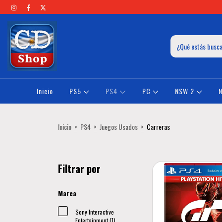
Inicio
PS5
PS4
PC
NSW 2
Inicio
>
PS4
>
Juegos Usados
>
Carreras
Filtrar por
Marca
Sony Interactive
Entertainment (1)