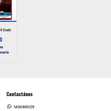
S4 Usado
0
on
ncaria
Contactános
543624015228