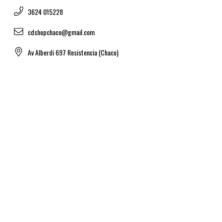
3624 015228
cdshopchaco@gmail.com
Av Alberdi 697 Resistencia (Chaco)