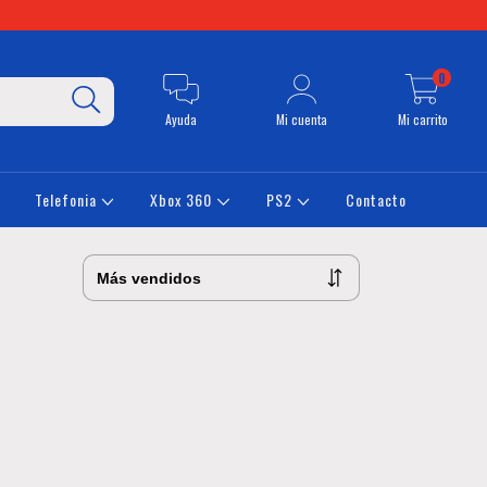
0
Ayuda
Mi cuenta
Mi carrito
Telefonia
Xbox 360
PS2
Contacto