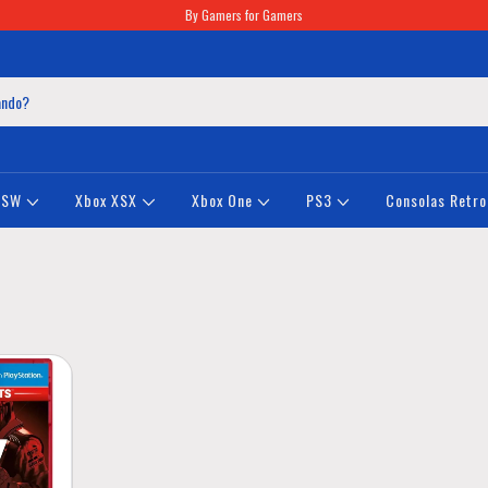
By Gamers for Gamers
NSW
Xbox XSX
Xbox One
PS3
Consolas Retro