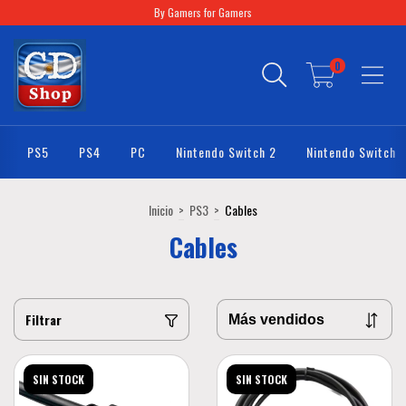
By Gamers for Gamers
0
PS5
PS4
PC
Nintendo Switch 2
Nintendo Switch
Inicio
>
PS3
>
Cables
Cables
Filtrar
SIN STOCK
SIN STOCK