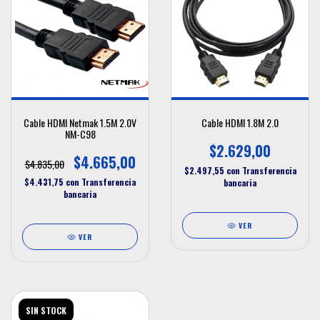
Cable HDMI Netmak 1.5M 2.0V
Cable HDMI 1.8M 2.0
NM-C98
$2.629,00
$4.665,00
$4.835,00
$2.497,55
con
Transferencia
$4.431,75
con
Transferencia
bancaria
bancaria
VER
VER
SIN STOCK