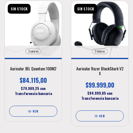
SIN STOCK
SIN STOCK
2 colores
2 colores
Auricular JBL Quantum 100M2
Auricular Razer BlackShark V2
X
$84.115,00
$99.999,00
$79.909,25
con
$94.999,05
con
Transferencia bancaria
Transferencia bancaria
VER
VER