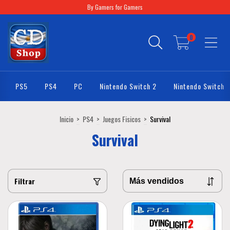
By Gamers for Gamers
0
PS5
PS4
PC
Nintendo Switch 2
Nintendo Switch
Inicio
>
PS4
>
Juegos Fisicos
>
Survival
Survival
Filtrar