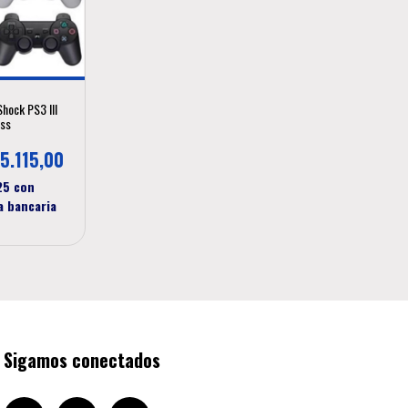
Shock PS3 III
ess
5.115,00
,25
con
a bancaria
Sigamos conectados