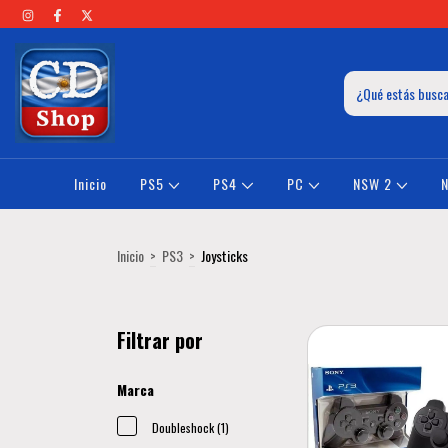
Inicio
PS5
PS4
PC
NSW 2
Inicio
>
PS3
>
Joysticks
Filtrar por
Marca
Doubleshock (1)