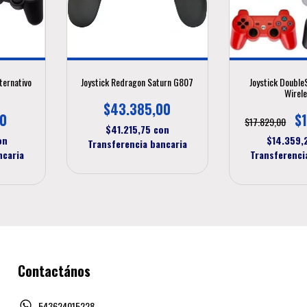
ternativo
Joystick Redragon Saturn G807
Joystick Double
Wirel
$43.385,00
00
$1
$17.829,00
$41.215,75
con
on
$14.359
Transferencia bancaria
ncaria
Transferenci
Contactános
543624015228