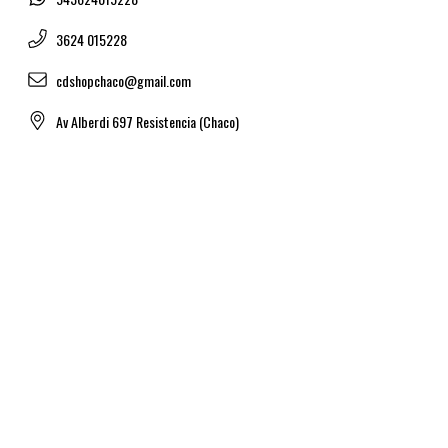
3624 015228
cdshopchaco@gmail.com
Av Alberdi 697 Resistencia (Chaco)