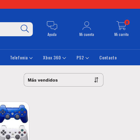
0
Ayuda
Mi cuenta
Mi carrito
Telefonia
Xbox 360
PS2
Contacto