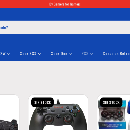
By Gamers for Gamers
NSW
Xbox XSX
Xbox One
PS3
Consolas Retro
SIN STOCK
SIN STOCK