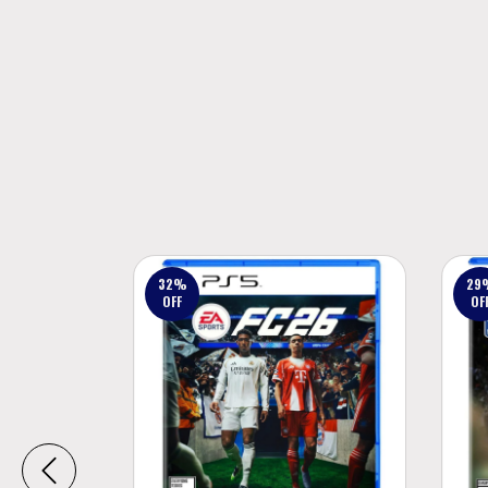
32
%
29
OFF
OF