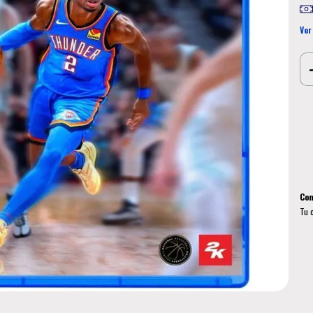
Ver
Ent
Ini
No 
Com
Tu 