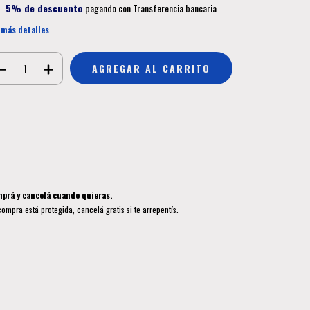
5% de descuento
pagando con Transferencia bancaria
 más detalles
Medios de envío
CAMBIAR CP
regas para el CP:
CALCULAR
ciá sesión
y usá tus datos de entrega
sé mi código postal
prá y cancelá cuando quieras.
compra está protegida, cancelá gratis si te arrepentís.