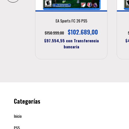
EA Sports FC 26 PS5
489,00
$102.689,00
$150.999,00
sferencia
$97.554,55
con
Transferencia
$
bancaria
Categorías
Inicio
PS5