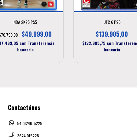
NBA 2K25 PS5
UFC 6 PS5
$49.999,00
$139.985,00
$70.799,00
47.499,05
con
Transferencia
$132.985,75
con
Transferen
bancaria
bancaria
Contactános
543624015228
3624 015228