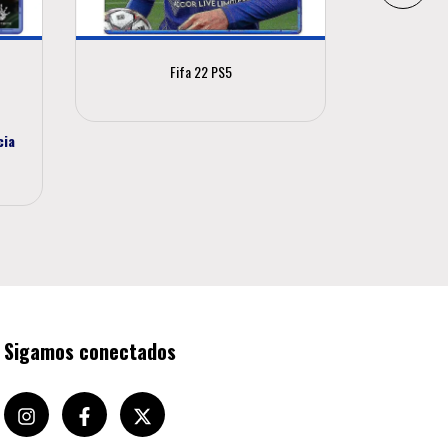
Fifa 22 PS5
$78.059,
cia
$70.257
Sigamos conectados