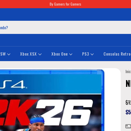
By Gamers for Gamers
NSW
Xbox XSX
Xbox One
PS3
Consolas Retro
Inic
N
$1
$5