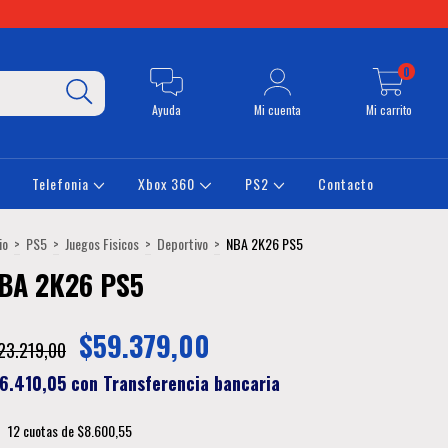
0
Ayuda
Mi cuenta
Mi carrito
Telefonia
Xbox 360
PS2
Contacto
io
>
PS5
>
Juegos Fisicos
>
Deportivo
>
NBA 2K26 PS5
BA 2K26 PS5
$59.379,00
23.219,00
6.410,05
con
Transferencia bancaria
12
cuotas de
$8.600,55