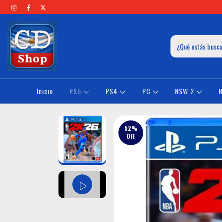
Inicio
PS5
PS4
PC
NSW 2
52
%
OFF