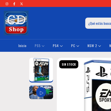
Inicio
PS5
PS4
PC
NSW 2
SIN STOCK