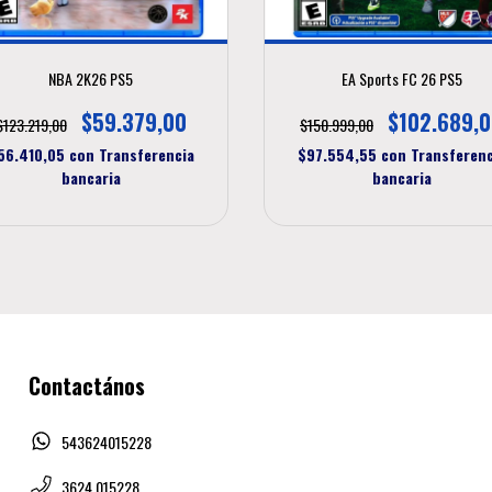
NBA 2K26 PS5
EA Sports FC 26 PS5
$59.379,00
$102.689,
$123.219,00
$150.999,00
56.410,05
con
Transferencia
$97.554,55
con
Transferenc
bancaria
bancaria
Contactános
543624015228
3624 015228