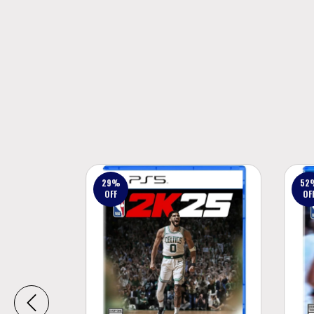
29
%
52
OFF
OF