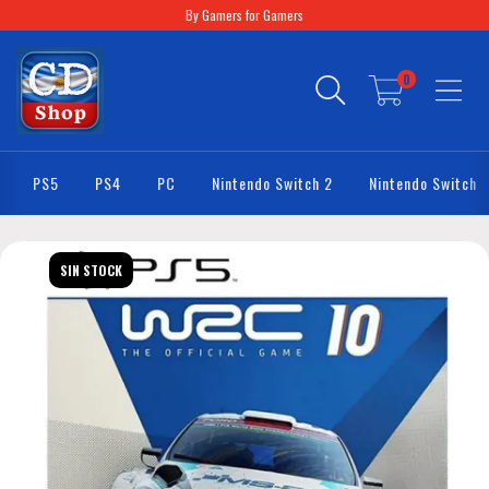
By Gamers for Gamers
0
PS5
PS4
PC
Nintendo Switch 2
Nintendo Switch
SIN STOCK