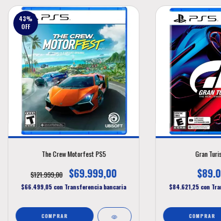
43
%
OFF
The Crew Motorfest PS5
Gran Turi
$69.999,00
$89.0
$121.999,00
$66.499,05
con
Transferencia bancaria
$84.621,25
con
Tra