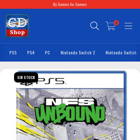
By Gamers for Gamers
0
PS5
PS4
PC
Nintendo Switch 2
Nintendo Switch
SIN STOCK