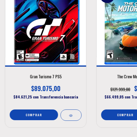
Gran Turismo 7 PS5
The Crew Mo
$89.075,00
$121.999,00
$84.621,25
con
Transferencia bancaria
$66.499,05
con
Tra