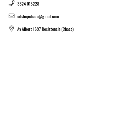
3624 015228
cdshopchaco@gmail.com
Av Alberdi 697 Resistencia (Chaco)