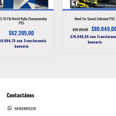
C 10 FIA World Rally Championship
Need for Speed Unbound PS5
PS5
$80.049,0
$95.319,00
$62.205,00
$76.046,55
con
Transferenc
59.094,75
con
Transferencia
bancaria
bancaria
Contactános
543624015228