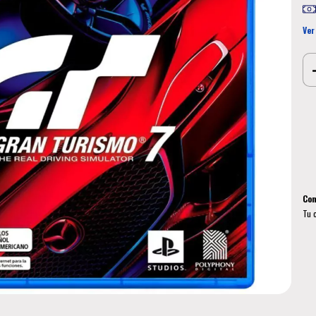
Ver
Ent
Ini
No 
Com
Tu 