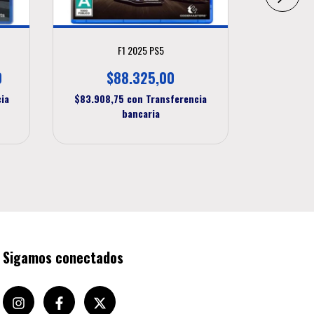
F1 2025 PS5
WR
0
$88.325,00
$
ia
$83.908,75
con
Transferencia
$71.249
bancaria
Sigamos conectados