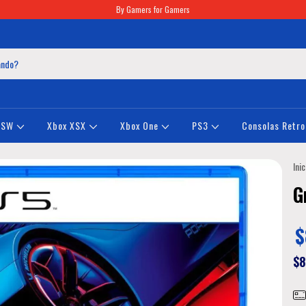
By Gamers for Gamers
NSW
Xbox XSX
Xbox One
PS3
Consolas Retro
Inic
G
$
$8