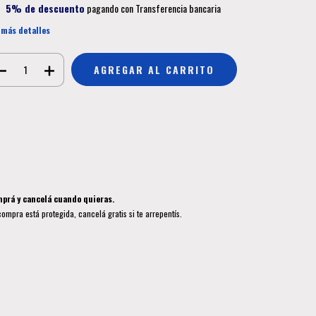
5% de descuento
pagando con Transferencia bancaria
 más detalles
Medios de envío
CAMBIAR CP
regas para el CP:
CALCULAR
ciá sesión
y usá tus datos de entrega
sé mi código postal
prá y cancelá cuando quieras.
compra está protegida, cancelá gratis si te arrepentís.