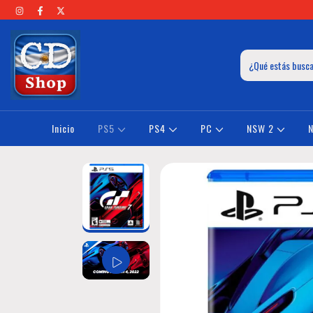
Inicio
PS5
PS4
PC
NSW 2