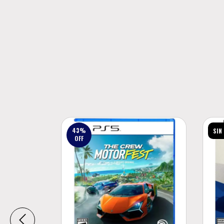
43
%
SIN
OFF