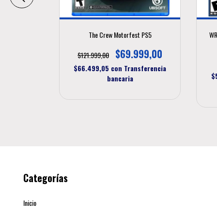
PS5
The Crew Motorfest PS5
WR
00
$69.999,00
$121.999,00
sferencia
$66.499,05
con
Transferencia
$
bancaria
Categorías
Inicio