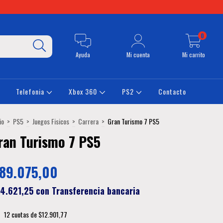
0
Ayuda
Mi cuenta
Mi carrito
Telefonia
Xbox 360
PS2
Contacto
io
>
PS5
>
Juegos Fisicos
>
Carrera
>
Gran Turismo 7 PS5
ran Turismo 7 PS5
89.075,00
4.621,25
con
Transferencia bancaria
12
cuotas de
$12.901,77