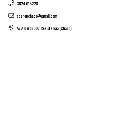
3624 015228
cdshopchaco@gmail.com
Av Alberdi 697 Resistencia (Chaco)