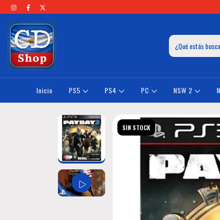
Inicio
PS5
PS4
PC
NSW 2
SIN STOCK