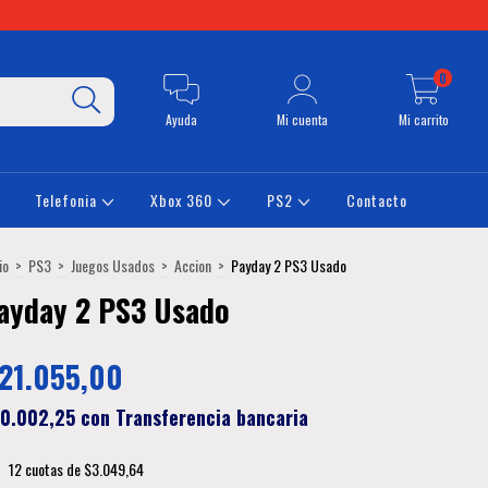
0
Ayuda
Mi cuenta
Mi carrito
Telefonia
Xbox 360
PS2
Contacto
io
>
PS3
>
Juegos Usados
>
Accion
>
Payday 2 PS3 Usado
ayday 2 PS3 Usado
21.055,00
0.002,25
con
Transferencia bancaria
12
cuotas de
$3.049,64