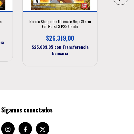
o
Naruto Shippuden Ultimate Ninja Storm
God of Wa
Full Burst 3 PS3 Usado
$
$26.319,00
ia
$22.001
$25.003,05
con
Transferencia
bancaria
Sigamos conectados