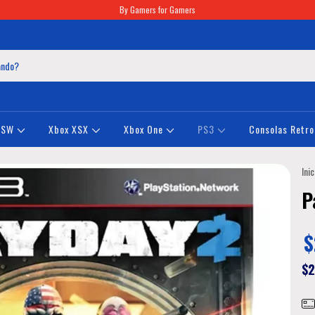
By Gamers for Gamers
NSW
Xbox XSX
Xbox One
PS3
Consolas Retro
Inic
P
$
$2