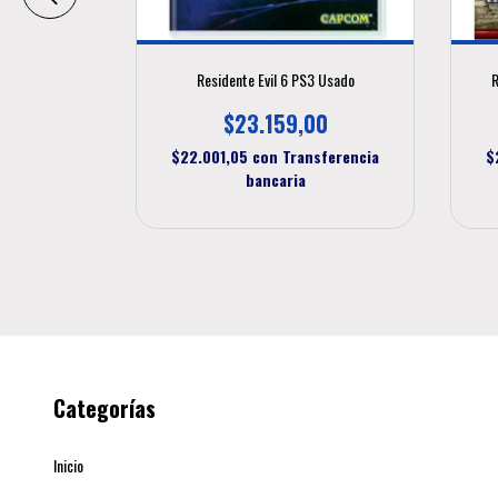
ons PS3 Usado
Residente Evil 6 PS3 Usado
R
00
$23.159,00
sferencia
$22.001,05
con
Transferencia
$
bancaria
Categorías
Inicio