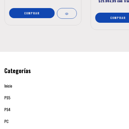
$25.003,05
con
Tra
Categorías
Inicio
PS5
PS4
PC