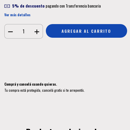
5% de descuento
pagando con Transferencia bancaria
Ver más detalles
Medios de envío
CAMBIAR CP
Entregas para el CP:
CALCULAR
Iniciá sesión
y usá tus datos de entrega
No sé mi código postal
Comprá y cancelá cuando quieras.
Tu compra está protegida, cancelá gratis si te arrepentís.