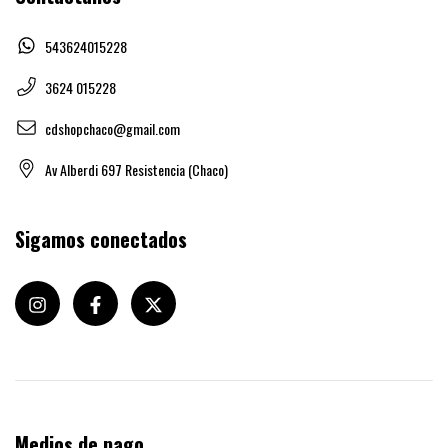
543624015228
3624 015228
cdshopchaco@gmail.com
Av Alberdi 697 Resistencia (Chaco)
Sigamos conectados
Medios de pago