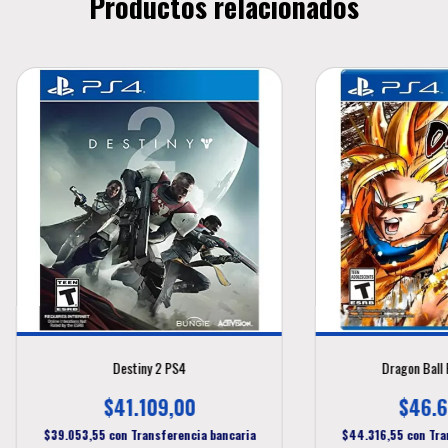
Productos relacionados
Destiny 2 PS4
Dragon Ball 
$41.109,00
$46.6
$39.053,55
con
Transferencia bancaria
$44.316,55
con
Tra