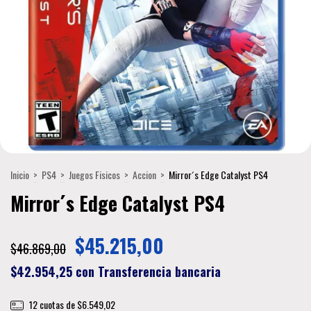
Inicio
>
PS4
>
Juegos Fisicos
>
Accion
>
Mirror´s Edge Catalyst PS4
Mirror´s Edge Catalyst PS4
$45.215,00
$46.869,00
$42.954,25
con
Transferencia bancaria
12
cuotas de
$6.549,02