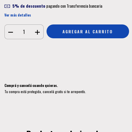
5% de descuento
pagando con Transferencia bancaria
Ver más detalles
Medios de envío
CAMBIAR CP
Entregas para el CP:
CALCULAR
Iniciá sesión
y usá tus datos de entrega
No sé mi código postal
Comprá y cancelá cuando quieras.
Tu compra está protegida, cancelá gratis si te arrepentís.