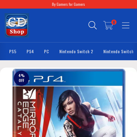
By Gamers for Gamers
0
PS5
PS4
PC
Nintendo Switch 2
Nintendo Switch
4
%
OFF