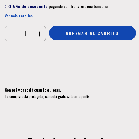
5% de descuento
pagando con Transferencia bancaria
Ver más detalles
Medios de envío
CAMBIAR CP
Entregas para el CP:
CALCULAR
Iniciá sesión
y usá tus datos de entrega
No sé mi código postal
Comprá y cancelá cuando quieras.
Tu compra está protegida, cancelá gratis si te arrepentís.