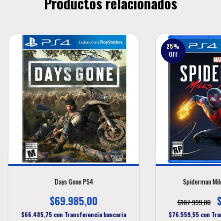
Productos relacionados
25
%
OFF
Days Gone PS4
Spiderman Mil
$69.985,00
$107.999,00
$66.485,75
con
Transferencia bancaria
$76.559,55
con
Tra