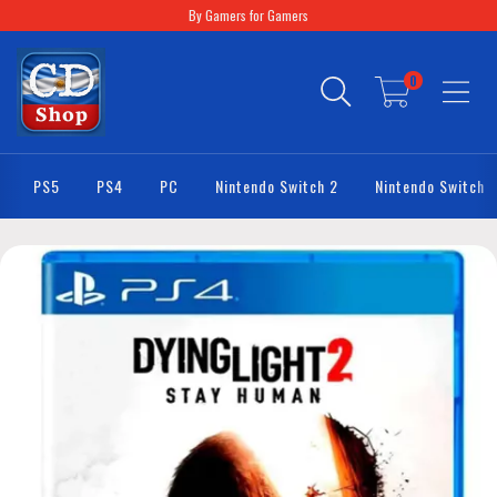
By Gamers for Gamers
0
PS5
PS4
PC
Nintendo Switch 2
Nintendo Switch