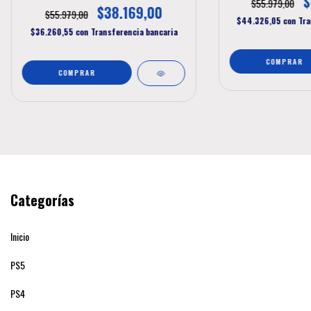
$
$55.979,00
$38.169,00
$55.979,00
$44.326,05
con
Tra
$36.260,55
con
Transferencia bancaria
Categorías
Inicio
PS5
PS4