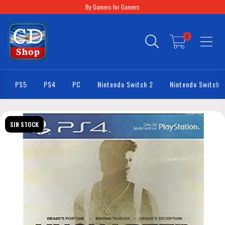
By Gamers for Gamers
0
PS5
PS4
PC
Nintendo Switch 2
Nintendo Switch
SIN STOCK