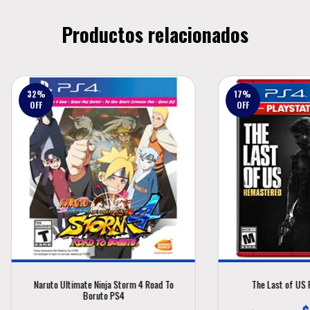
Productos relacionados
32
%
17
%
OFF
OFF
Naruto Ultimate Ninja Storm 4 Road To
The Last of US
Boruto PS4