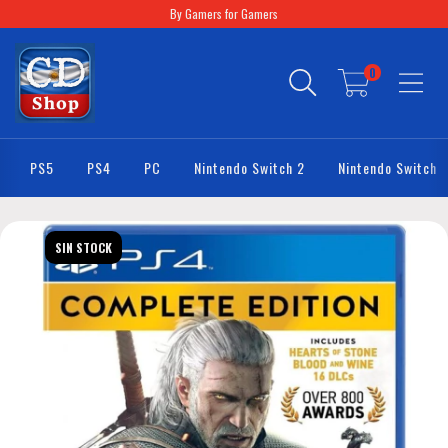
By Gamers for Gamers
0
PS5
PS4
PC
Nintendo Switch 2
Nintendo Switch
SIN STOCK