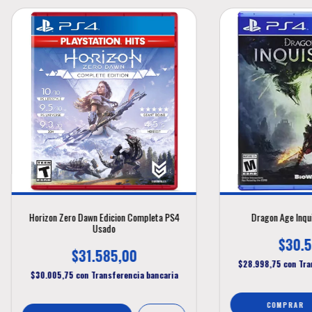
Horizon Zero Dawn Edicion Completa PS4
Dragon Age Inqu
Usado
$30.5
$31.585,00
$28.998,75
con
Tra
$30.005,75
con
Transferencia bancaria