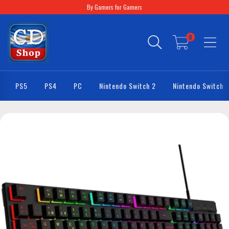
By Gamers for Gamers
0
PS5
PS4
PC
Nintendo Switch 2
Nintendo Switch