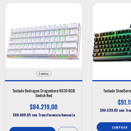
2 colores
Teclado Redragon Dragonborn K630 RGB
Teclado SteelSeri
Switch Red
$91.1
$84.219,00
$86.639,05
con
Tra
$80.008,05
con
Transferencia bancaria