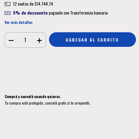
12
cuotas de
$14.744,74
5% de descuento
pagando con Transferencia bancaria
Ver más detalles
Medios de envío
CAMBIAR CP
Entregas para el CP:
CALCULAR
Iniciá sesión
y usá tus datos de entrega
No sé mi código postal
Comprá y cancelá cuando quieras.
Tu compra está protegida, cancelá gratis si te arrepentís.