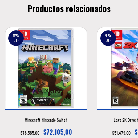
Productos relacionados
8
%
4
%
OFF
OFF
Minecraft Nintendo Switch
Lego 2K Drive 
$72.105,00
$
$78.565,00
$51.479,00