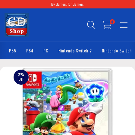
By Gamers for Gamers
0
PS5
PS4
PC
Nintendo Switch 2
Nintendo Switch
2
%
OFF