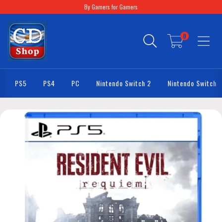
By Gamers for Gamers
0
PS5
PS4
PC
Nintendo Switch 2
Nintendo Switch