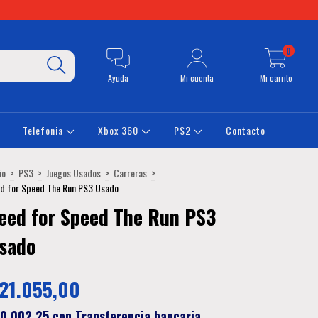
0
Ayuda
Mi cuenta
Mi carrito
Telefonia
Xbox 360
PS2
Contacto
io
>
PS3
>
Juegos Usados
>
Carreras
>
d for Speed The Run PS3 Usado
eed for Speed The Run PS3
sado
21.055,00
0.002,25
con
Transferencia bancaria