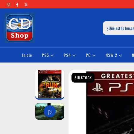
Inicio
PS5
PS4
PC
NSW 2
SIN STOCK