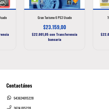
Usado
Gran Turismo 6 PS3 Usado
T
$23.159,00
rencia
$22.001,05
con
Transferencia
$22.
bancaria
Contactános
543624015228
3624 015228