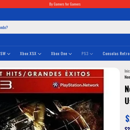
By Gamers for Gamers
NSW
Xbox XSX
Xbox One
PS3
Consolas Retro
Inic
Nee
N
U
$
$2