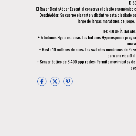
DIS
El Razer DeathAdder Essential conserva el diseño ergonómico cl
DeathAdder. Su cuerpo elegante y distintivo está diseñado pa
largo de largas maratones de juego, 
TECNOLOGÍA GALARD
+ 5 botones Hyperesponse: Los botones Hyperesponse progra
una v
+ Hasta 10 millones de clics: Los switches mecánicos de Raze
para una vida útil 
+ Sensor óptico de 6 400 ppp reales: Permite movimientos de 
ese