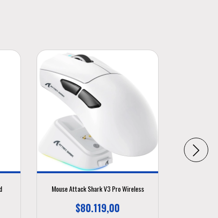
d
Mouse Attack Shark V3 Pro Wireless
Mouse Redr
$80.119,00
$