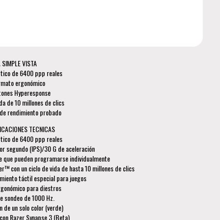
 SIMPLE VISTA
ptico de 6400 ppp reales
rmato ergonómico
tones Hyperesponse
ida de 10 millones de clics
l de rendimiento probado
ICACIONES TECNICAS
ptico de 6400 ppp reales
or segundo (IPS)/30 G de aceleración
e que pueden programarse individualmente
™ con un ciclo de vida de hasta 10 millones de clics
iento táctil especial para juegos
rgonómico para diestros
de sondeo de 1000 Hz.
n de un solo color (verde)
con Razer Synapse 3 (Beta)