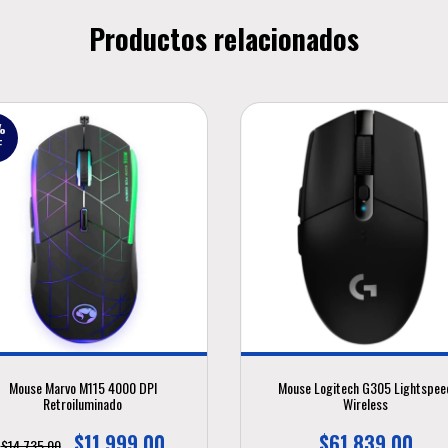
Productos relacionados
%
F
Mouse Marvo M115 4000 DPI
Mouse Logitech G305 Lightspee
Retroiluminado
Wireless
$11.999,00
$61.839,00
$14.735,00