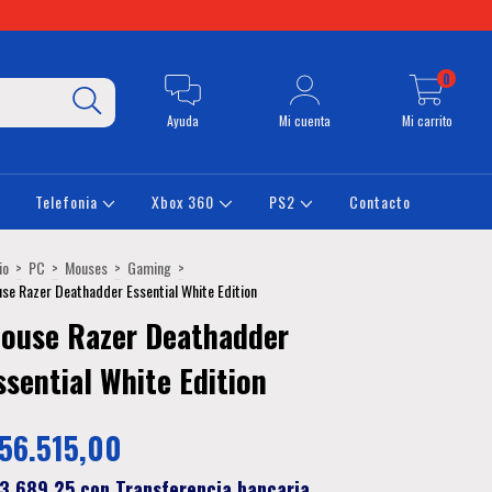
0
Ayuda
Mi cuenta
Mi carrito
Telefonia
Xbox 360
PS2
Contacto
io
>
PC
>
Mouses
>
Gaming
>
se Razer Deathadder Essential White Edition
ouse Razer Deathadder
ssential White Edition
56.515,00
3.689,25
con
Transferencia bancaria