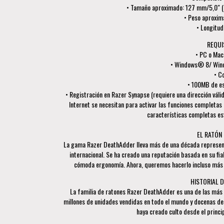
• Tamaño aproximado: 127 mm/5,0" (l
• Peso aproxima
• Longitud
REQUI
• PC o Mac
• Windows® 8/ Wind
• C
• 100MB de esp
• Registración en Razer Synapse (requiere una dirección válid
Internet se necesitan para activar las funciones completas 
características completas est
EL RATÓN
La gama Razer DeathAdder lleva más de una década represent
internacional. Se ha creado una reputación basada en su fia
cómoda ergonomía. Ahora, queremos hacerlo incluso más a
HISTORIAL 
La familia de ratones Razer DeathAdder es una de las más
millones de unidades vendidas en todo el mundo y docenas d
haya creado culto desde el princip