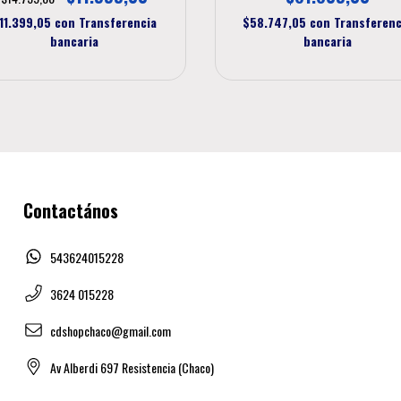
11.399,05
con
Transferencia
$58.747,05
con
Transferenc
bancaria
bancaria
Contactános
543624015228
3624 015228
cdshopchaco@gmail.com
Av Alberdi 697 Resistencia (Chaco)