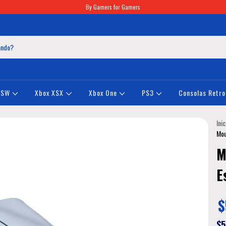
By Gamers for Gamers
NSW
Xbox XSX
Xbox One
PS3
Consolas Retro
Inic
Mou
M
E
$
$5