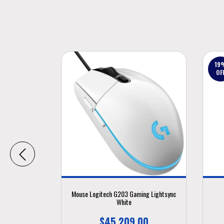
19
OF
 Griffin
Mouse Logitech G203 Gaming Lightsync
White
465,00
$45.209,00