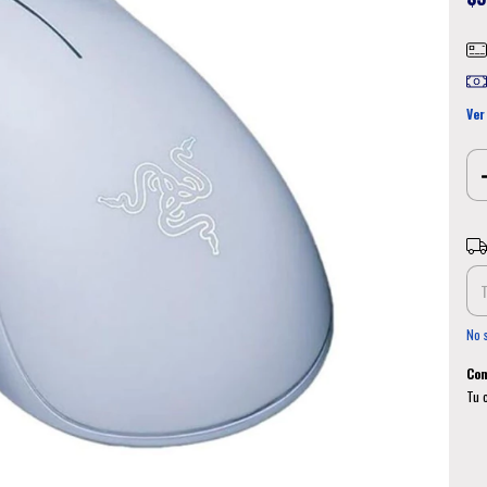
Ver
Ent
No 
Com
Tu 