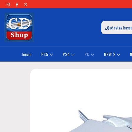
Inicio
PS5
PS4
PC
NSW 2