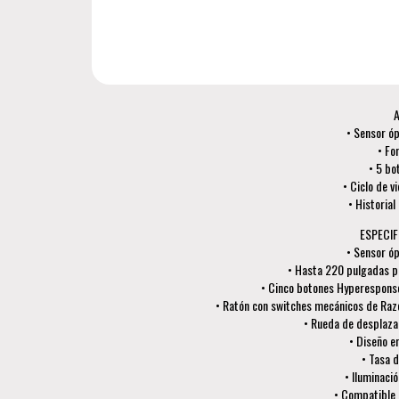
A
• Sensor ó
• Fo
• 5 bo
• Ciclo de v
• Historia
ESPECIF
• Sensor ó
• Hasta 220 pulgadas p
• Cinco botones Hyperespons
• Ratón con switches mecánicos de Razer
• Rueda de desplazam
• Diseño e
• Tasa 
• Iluminació
• Compatible 