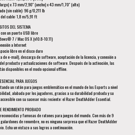
argo) x 73 mm/2,90" (ancho) x 43 mm/1,70" (alto)
do (sin cable): 96 g/0,211 lb
 del cable: 1,8 m/5,91 ft
SITOS DEL SISTEMA
 con un puerto USB libre
ows® 7 / Mac OS X (v10.8-10.11)
onexión a Internet
acio libre en el disco duro
a de e-mail), descarga de software, aceptación de la licencia, y conexión a
del producto y actualizaciones de software. Después de la activación, las
án disponibles en el modo opcional offline.
 ESENCIAL PARA JUEGOS
ando un ratón para juegos emblemático en el mundo de los Esports a nivel
bilidad, alabada por los jugadores, gracias a su durabilidad probada y su
ccesible con su sucesor más reciente: el Razer DeathAdder Essential.
DE RENDIMIENTO PROBADO
 reconocidas y famosas de ratones para juegos del mundo. Con más de 9
e galardones de renombre, no es ninguna sorpresa que el Razer DeathAdder
io. Echa un vistazo a sus logros a continuación.