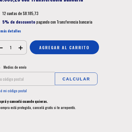
12
cuotas de
$8.185,73
5% de descuento
pagando con Transferencia bancaria
 más detalles
CAMBIAR CP
regas para el CP:
Medios de envío
CALCULAR
sé mi código postal
prá y cancelá cuando quieras.
compra está protegida, cancelá gratis si te arrepentís.