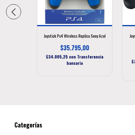
 Original PS4
Joystick Ps4 Wireless Replica Sony Azul
Joy
cionado
$35.795,00
00
$34.005,25
con
Transferencia
sferencia
$
bancaria
Categorías