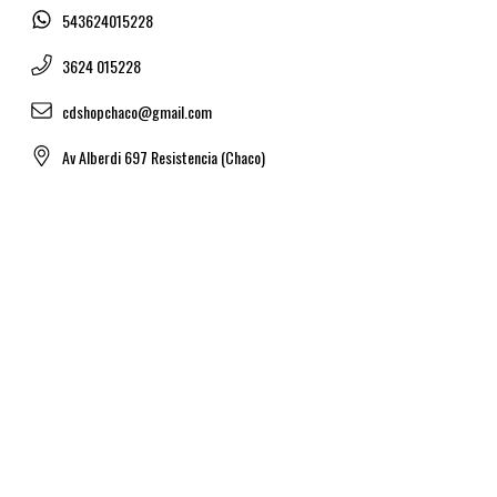
543624015228
3624 015228
cdshopchaco@gmail.com
Av Alberdi 697 Resistencia (Chaco)