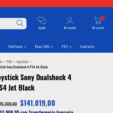
0
Ayuda
Mi cuenta
Mi carrito
Telefonia
Xbox 360
PS2
Contacto
io
>
PS4
>
Joysticks
>
stick Sony Dualshock 4 PS4 Jet Black
oystick Sony Dualshock 4
S4 Jet Black
$141.019,00
75.209,00
33.968,05
con
Transferencia bancaria