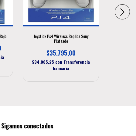
Rojo
Joystick Ps4 Wireless Replica Sony
Joystick P
Plateado
0
$35.795,00
$
ia
$34.005,25
con
Transferencia
$34.005
bancaria
Sigamos conectados