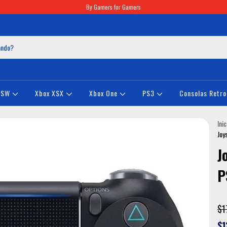
By Gamers for Gamers
NSW
Xbox XSX
Xbox One
PS3
Consolas Retro
Inic
Joy
J
P
$1
$1