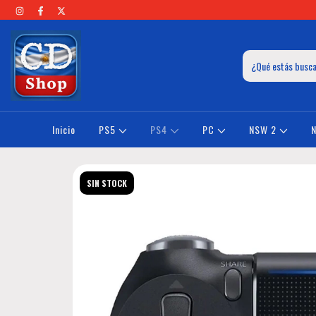
Inicio
PS5
PS4
PC
NSW 2
SIN STOCK