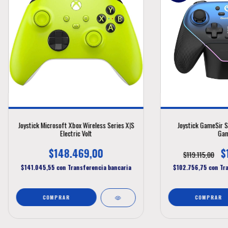
Joystick Microsoft Xbox Wireless Series X|S
Joystick GameSir S
Electric Volt
Gam
$148.469,00
$
$119.115,00
$141.045,55
con
Transferencia bancaria
$102.756,75
con
Tr