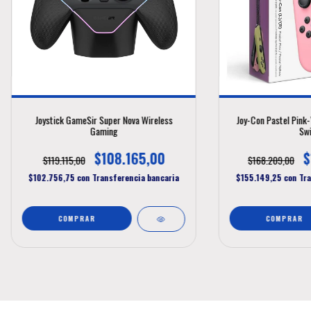
Joystick GameSir Super Nova Wireless
Joy-Con Pastel Pink-
Gaming
Swi
$108.165,00
$
$119.115,00
$168.209,00
$102.756,75
con
Transferencia bancaria
$155.149,25
con
Tr