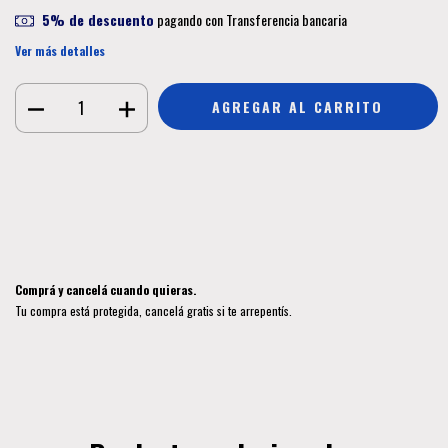
5% de descuento
pagando con Transferencia bancaria
Ver más detalles
Medios de envío
CAMBIAR CP
Entregas para el CP:
CALCULAR
Iniciá sesión
y usá tus datos de entrega
No sé mi código postal
Comprá y cancelá cuando quieras.
Tu compra está protegida, cancelá gratis si te arrepentís.