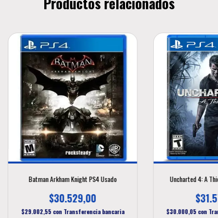
Productos relacionados
Batman Arkham Knight PS4 Usado
Uncharted 4: A Thi
$30.529,00
$31.5
$29.002,55
con
Transferencia bancaria
$30.000,05
con
Tra