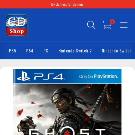
By Gamers for Gamers
0
PS5
PS4
PC
Nintendo Switch 2
Nintendo Switch