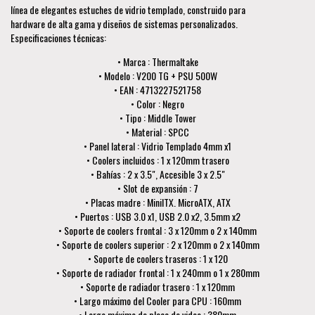
línea de elegantes estuches de vidrio templado, construido para
hardware de alta gama y diseños de sistemas personalizados.
Especificaciones técnicas:
• Marca : Thermaltake
• Modelo : V200 TG + PSU 500W
• EAN : 4713227521758
• Color : Negro
• Tipo : Middle Tower
• Material : SPCC
• Panel lateral : Vidrio Templado 4mm x1
• Coolers incluidos : 1 x 120mm trasero
• Bahías : 2 x 3.5", Accesible 3 x 2.5"
• Slot de expansión : 7
• Placas madre : MiniITX. MicroATX, ATX
• Puertos : USB 3.0 x1, USB 2.0 x2, 3.5mm x2
• Soporte de coolers frontal : 3 x 120mm o 2 x 140mm
• Soporte de coolers superior : 2 x 120mm o 2 x 140mm
• Soporte de coolers traseros : 1 x 120
• Soporte de radiador frontal : 1 x 240mm o 1 x 280mm
• Soporte de radiador trasero : 1 x 120mm
• Largo máximo del Cooler para CPU : 160mm
• Largo máximo de placa de video : 380mm