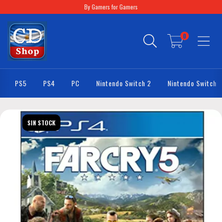
By Gamers for Gamers
0
PS5
PS4
PC
Nintendo Switch 2
Nintendo Switch
SIN STOCK