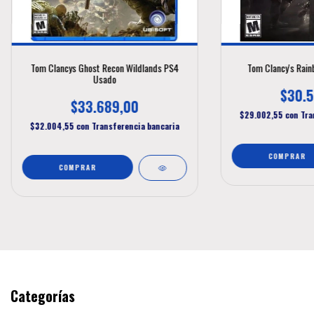
Tom Clancys Ghost Recon Wildlands PS4
Tom Clancy's Rain
Usado
$30.5
$33.689,00
$29.002,55
con
Tra
$32.004,55
con
Transferencia bancaria
Categorías