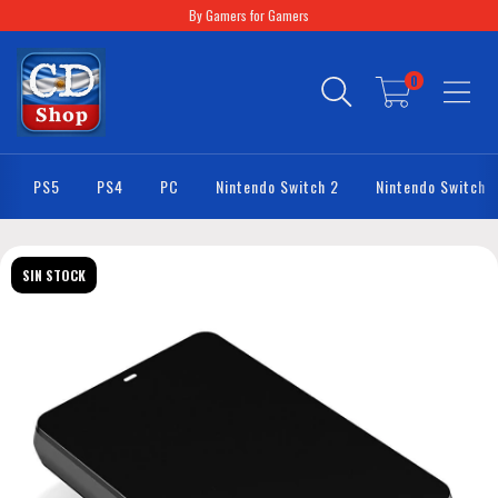
By Gamers for Gamers
0
PS5
PS4
PC
Nintendo Switch 2
Nintendo Switch
SIN STOCK