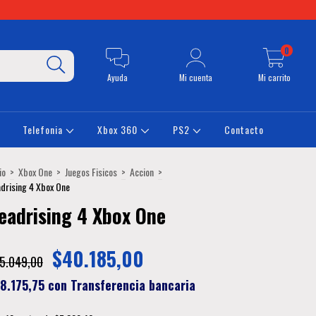
0
Ayuda
Mi cuenta
Mi carrito
Telefonia
Xbox 360
PS2
Contacto
io
>
Xbox One
>
Juegos Fisicos
>
Accion
>
drising 4 Xbox One
eadrising 4 Xbox One
$40.185,00
5.049,00
8.175,75
con
Transferencia bancaria