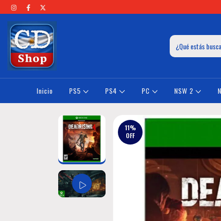
Inicio
PS5
PS4
PC
NSW 2
11
%
OFF