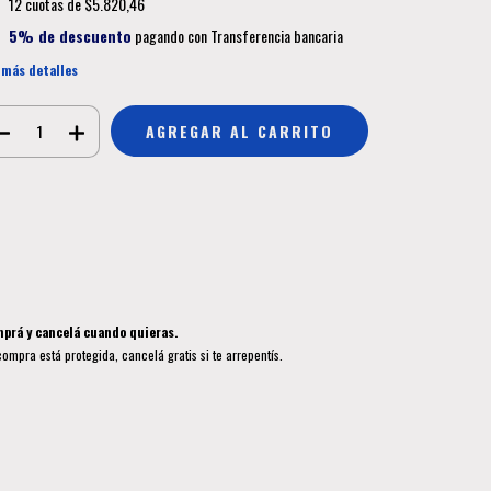
12
cuotas de
$5.820,46
5% de descuento
pagando con Transferencia bancaria
 más detalles
Medios de envío
CAMBIAR CP
regas para el CP:
CALCULAR
ciá sesión
y usá tus datos de entrega
sé mi código postal
prá y cancelá cuando quieras.
compra está protegida, cancelá gratis si te arrepentís.