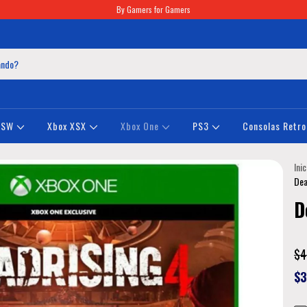
By Gamers for Gamers
NSW
Xbox XSX
Xbox One
PS3
Consolas Retro
Inic
Dea
D
$4
$3