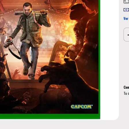
Ver
Ent
Ini
No 
Com
Tu 