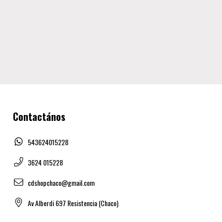
Contactános
543624015228
3624 015228
cdshopchaco@gmail.com
Av Alberdi 697 Resistencia (Chaco)