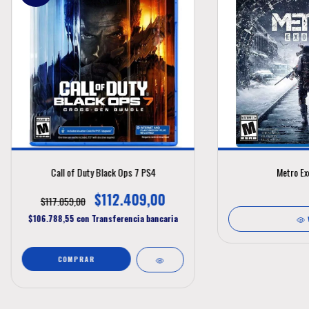
Call of Duty Black Ops 7 PS4
Metro Ex
$112.409,00
$117.059,00
$106.788,55
con
Transferencia bancaria