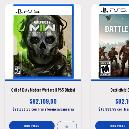
Call of Duty Modern Warfare II PS5 Digital
Battlefield 
$82.109,00
$82.1
$78.003,55
con
Transferencia bancaria
$78.003,55
con
Tra